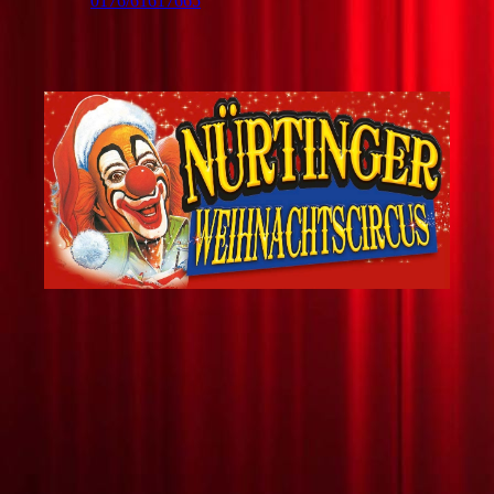
0176/61617665